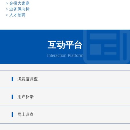
> 金投大家庭
> 业务风向标
> 人才招聘
互动平台
Interaction Platform
满意度调查
用户反馈
网上调查