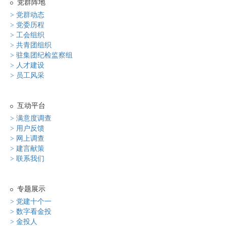
党群阵地
> 党群动态
> 党委历程
> 工会组织
> 共青团组织
> 驻集团纪检监察组
> 人才建设
> 员工风采
互动平台
> 满意度调查
> 用户反馈
> 网上调查
> 建言献策
> 联系我们
专题展示
> 党建十个一
> 数字看金投
> 金投人